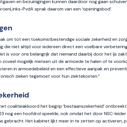
itgaven en bezuinigingen kunnen daardoor nog gaan schuiven.
GroenLinks-PvdA sprak daarom van een ‘openingsbod’.
gen
ak om tot een toekomstbestendige sociale zekerheid en zorg 
 die niet altijd voor iedereen direct een voelbare verbetering 
Het is voor ons belangrijk dat niemand daarbij door het ijs za
m zoveel mogelijk mensen uit de armoede te halen of te voork
esteren in armoedebeleid en een effectieve aanpak en prevent
nisch zieken tegemoet voor hun ziektekosten.”
ekerheid
 het coalitieakkoord het begrip ‘bestaanszekerheid’ ontbreekt 
023 nog een hoofdrol speelde, ook omdat het door NSC-leider
 gebracht. Het kabinet lijkt meer in te zetten op activeren, p