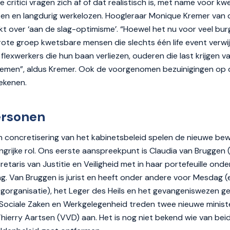
 critici vragen zich af of dat realistisch is, met name voor 
en en langdurig werkelozen. Hoogleraar Monique Kremer van d
 over ‘aan de slag-optimisme’. “Hoewel het nu voor veel burg
grote groep kwetsbare mensen die slechts één life event verwi
lexwerkers die hun baan verliezen, ouderen die last krijgen v
emen”, aldus Kremer. Ook de voorgenomen bezuinigingen op 
rekenen.
rsonen
 en concretisering van het kabinetsbeleid spelen de nieuwe b
angrijke rol. Ons eerste aanspreekpunt is Claudia van Bruggen 
retaris van Justitie en Veiligheid met in haar portefeuille ond
. Van Bruggen is jurist en heeft onder andere voor Mesdag (
rgorganisatie), het Leger des Heils en het gevangeniswezen g
ociale Zaken en Werkgelegenheid treden twee nieuwe minist
 Thierry Aartsen (VVD) aan. Het is nog niet bekend wie van bei