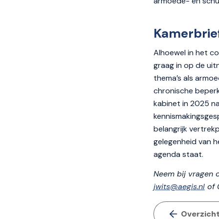
armoede- en schu
Kamerbrie
Alhoewel in het co
graag in op de ui
thema’s als armoe
chronische beperki
kabinet in 2025 n
kennismakingsgesp
belangrijk vertre
gelegenheid van h
agenda staat.
Neem bij vragen 
jwits@aegis.nl
of 
Overzich