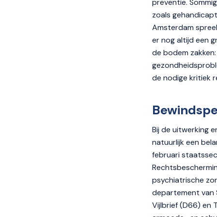
preventie. Sommige
zoals gehandicapt
Amsterdam spreekt
er nog altijd een 
de bodem zakken: f
gezondheidsprobl
de nodige kritiek 
Bewindspe
Bij de uitwerking
natuurlijk een bel
februari staatssec
Rechtsbescherming
psychiatrische zo
departement van S
Vijlbrief (D66) en