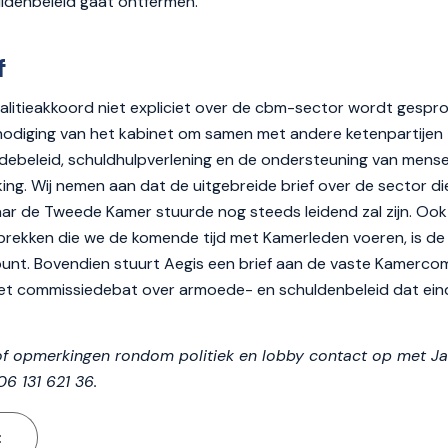
ldenbeleid gaat ontfermen.
f
alitieakkoord niet expliciet over de cbm-sector wordt gespro
tnodiging van het kabinet om samen met andere ketenpartijen
debeleid, schuldhulpverlening en de ondersteuning van mens
ng. Wij nemen aan dat de uitgebreide brief over de sector di
aar de Tweede Kamer stuurde nog steeds leidend zal zijn. Ook
rekken die we de komende tijd met Kamerleden voeren, is de 
kpunt. Bovendien stuurt Aegis een brief aan de vaste Kamerco
et commissiedebat over armoede- en schuldenbeleid dat eind
of opmerkingen rondom politiek en lobby contact op met Ja
06 131 621 36.
t