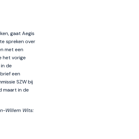
ken, gaat Aegis
 te spreken over
en met een
e het vorige
 in de
brief een
mmissie SZW bij
 maart in de
n-Willem Wits: