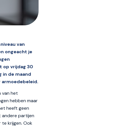
sniveau van
en ongeacht je
ngen
t op vrijdag 30
ag in de maand
ar armoedebeleid.
n van het
 ogen hebben maar
net heeft geen
 andere partijen
te krijgen. Ook