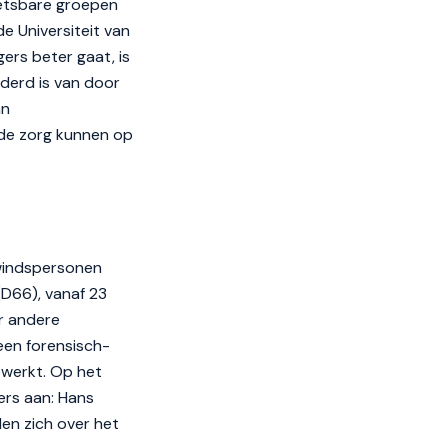
kwetsbare groepen
e Universiteit van
ers beter gaat, is
jderd is van door
an
de zorg kunnen op
ewindspersonen
(D66), vanaf 23
er andere
een forensisch-
ewerkt. Op het
ers aan: Hans
den zich over het