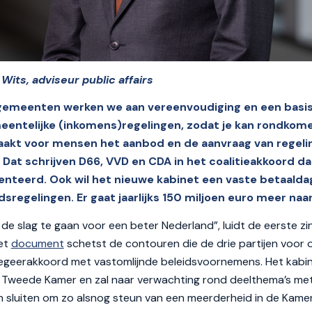
its, adviseur public affairs
 gemeenten werken we aan vereenvoudiging en een basi
eentelijke (inkomens)regelingen, zodat je kan rondkom
aakt voor mensen het aanbod en de aanvraag van regeli
” Dat schrijven D66, VVD en CDA in het coalitieakkoord da
senteerd. Ook wil het nieuwe kabinet een vaste betaald
idsregelingen. Er gaat jaarlijks 150 miljoen euro meer na
n de slag te gaan voor een beter Nederland”, luidt de eerste zi
Het
document
schetst de contouren die de drie partijen voor
 regeerakkoord met vastomlijnde beleidsvoornemens. Het kabi
 Tweede Kamer en zal naar verwachting rond deelthema’s met
sluiten om zo alsnog steun van een meerderheid in de Kamer 