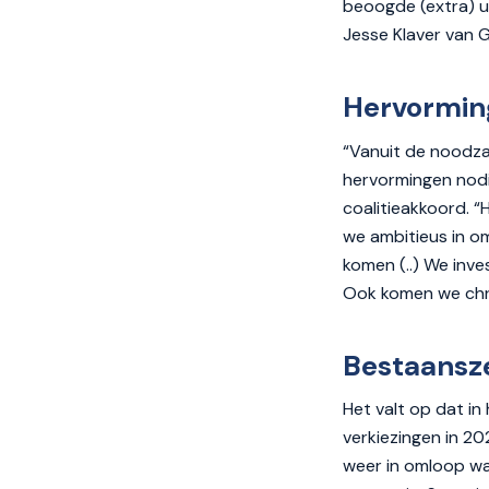
beoogde (extra) u
Jesse Klaver van 
Hervormin
“Vanuit de noodza
hervormingen nodig
coalitieakkoord. “
we ambitieus in o
komen (..) We inv
Ook komen we chro
Bestaansz
Het valt op dat in
verkiezingen in 2
weer in omloop was