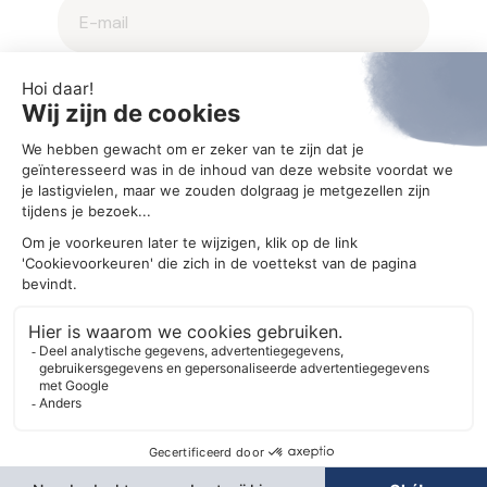
2025 © Aegis
Privacybeleid en cookieverklaring
Cookie-instellingen
Ontwerp
MM creative agency
Realisatie
Bonsai media