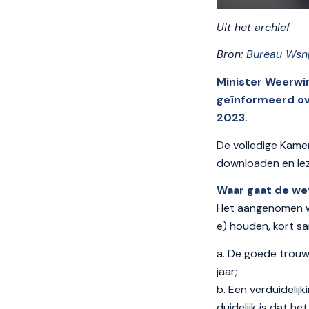
Uit het archief
Bron:
Bureau Wsn
Minister Weerw
geïnformeerd ove
2023.
De volledige Kame
downloaden en le
Waar gaat de wet
Het aangenomen w
e) houden, kort sa
a. De goede trouwt
jaar;
b. Een verduidelijk
duidelijk is dat h