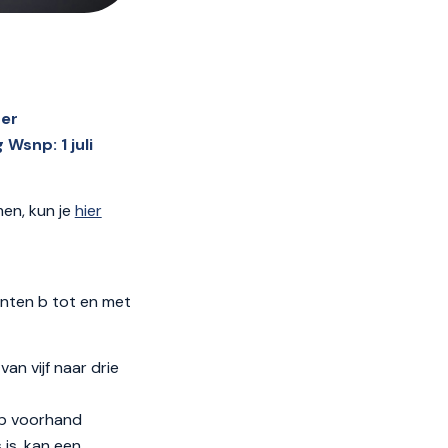
er
Wsnp: 1 juli
en, kun je
hier
ten b tot en met
an vijf naar drie
 op voorhand
 is, kan een