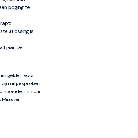
 een poging te
hrapt;
te aflossing is
lf jaar. De
ven gelden voor
zijn uitgesproken.
36 maanden. En die
 Minister