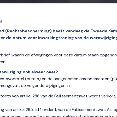
p
ind (Rechtsbescherming) heeft vandaag de Tweede Kam
r de datum voor inwerkingtreding van de wetswijziging 
rbrief, waarin de afwegingen voor deze datum staan opgenom
zen.
swijziging ook alweer over?
etsvoorstel (punt a) en de aangenomen amendementen (pun
mengevat, de volgende wijzigingen in:
oets van artikel 288 van de Faillissementswet wordt verkort, v
ing van artikel 285, lid 1 onder f, van de Faillissementswet: Als
et beproeven van een buitengerechtelijke schuldregeling zinloos