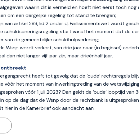
afgegeven waarin dit is vermeld en hoeft niet eerst toch nog
 om een dergelijke regeling tot stand te brengen;
jn van artikel 288, lid 2 onder d, Faillissementswet wordt gesc
de schuldsaneringsregeling start vanaf het moment dat de eers
r van de gemeentelijke schuldhulpverlening;
de Wsnp wordt verkort, van drie jaar naar (in beginsel) anderha
l dan niet langer vijf jaar zijn, maar drieënhalf jaar.
 ontbreekt
rgangsrecht heeft tot gevolg dat de ‘oude’ rechtsregels blij
e vóór het moment van inwerkingtreding van de wetswijziging 
gesproken vóór 1 juli 2023? Dan geldt de ‘oude’ looptijd van 
n op de dag dat de Wsnp door de rechtbank is uitgesproken.
 hier in de Kamerbrief ook aandacht aan.
t