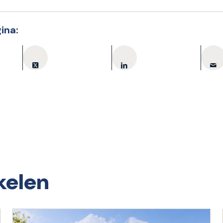
ina:
kelen