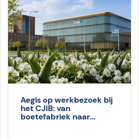
Aegis op werkbezoek bij
het CJIB: van
boetefabriek naar
maatschappelijk
verantwoord innen en