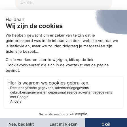
2025 © Aegis
Privacybeleid en cookieverklaring
Cookie-instellingen
Ontwerp
MM creative agency
Realisatie
Bonsai media