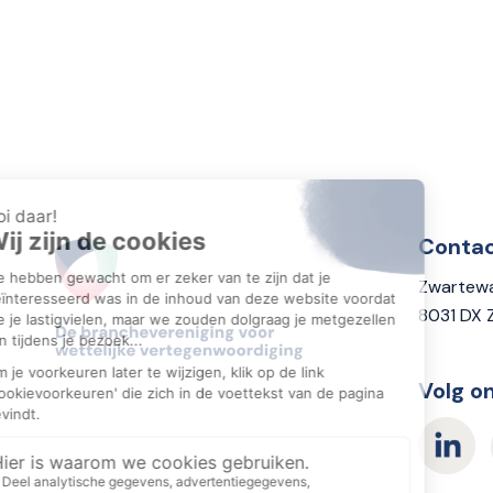
Conta
Zwartewa
8031 DX 
Volg o