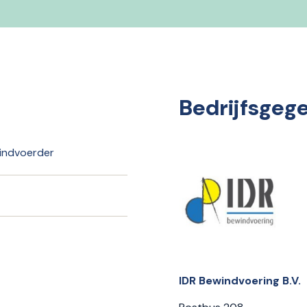
Bedrijfsgeg
indvoerder
IDR Bewindvoering B.V.