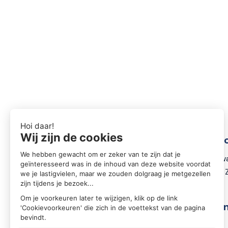
Conta
Zwartewa
8031 DX 
Volg o