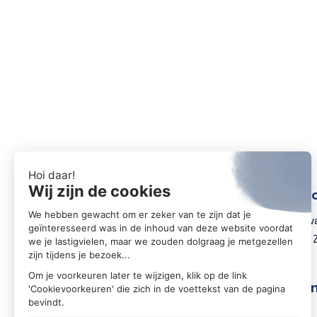
Conta
Zwartewa
8031 DX 
Volg o