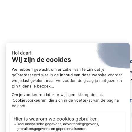
Conta
Zwartewa
8031 DX 
Volg o