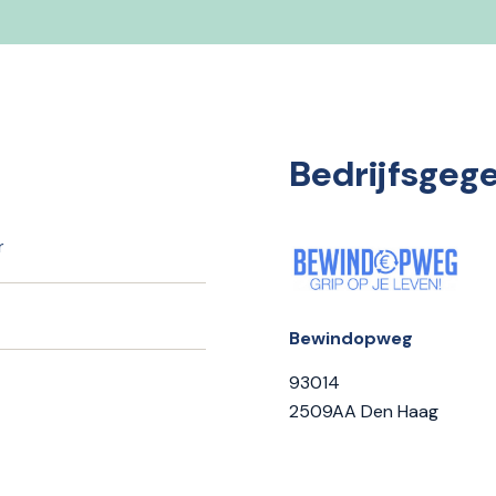
Bedrijfsgeg
r
Bewindopweg
93014
2509AA Den Haag