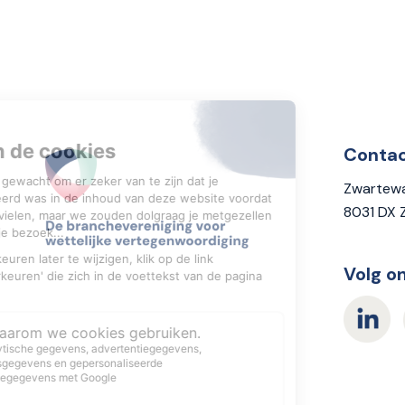
Conta
Zwartewa
8031 DX 
Volg o