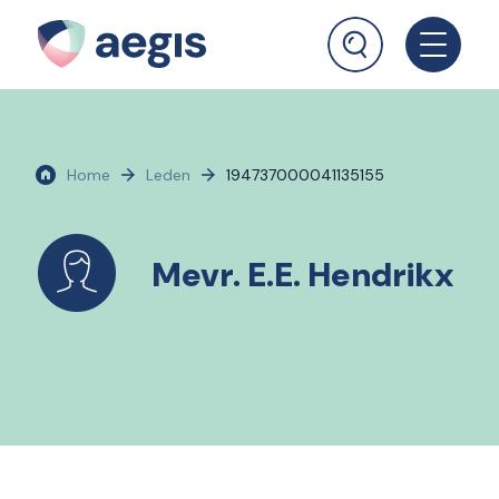
Home
Leden
194737000041135155
Mevr. E.E. Hendrikx