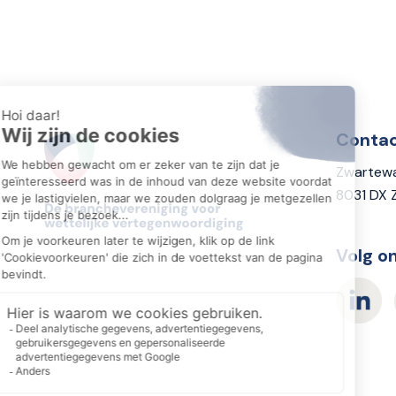
Conta
Zwartewa
8031 DX 
Volg o