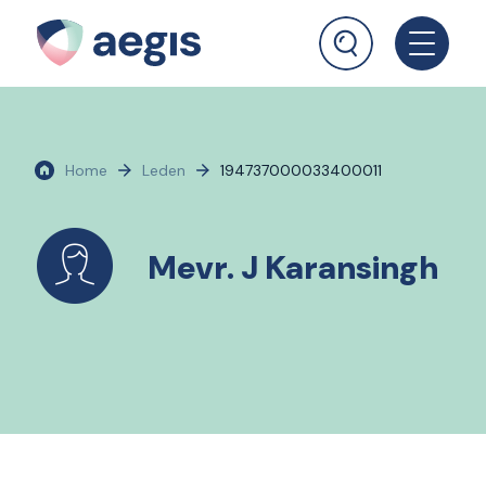
Home
Leden
194737000033400011
Mevr. J Karansingh