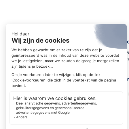
Conta
Zwartewa
8031 DX 
Volg o