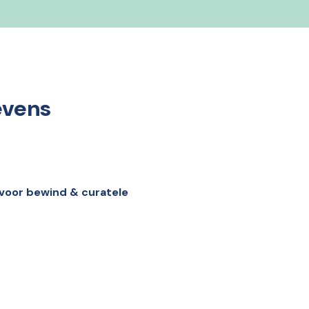
evens
voor bewind & curatele