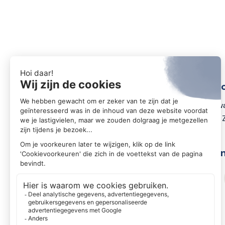
Conta
Zwartewa
8031 DX 
Volg o