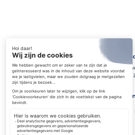
Conta
Zwartewa
8031 DX 
Volg o