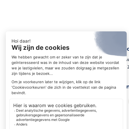
Conta
Zwartewa
8031 DX 
Volg o