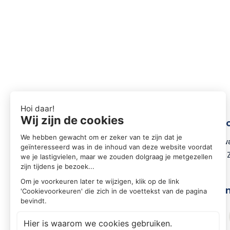
Conta
Zwartewa
8031 DX 
Volg o