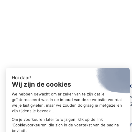
Conta
Zwartewa
8031 DX 
Volg o