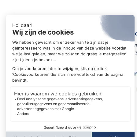
Conta
Zwartewa
8031 DX 
Volg o