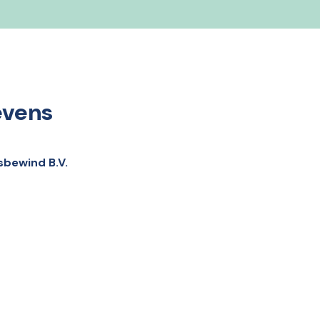
evens
bewind B.V.