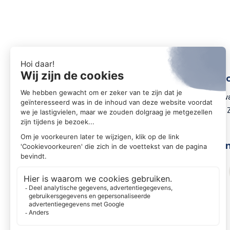
Conta
Zwartewa
8031 DX 
Volg o