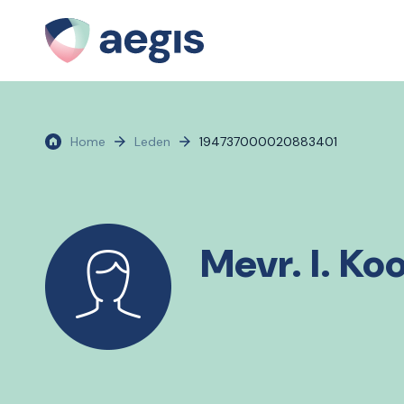
Home
Leden
194737000020883401
Mevr. I. Ko