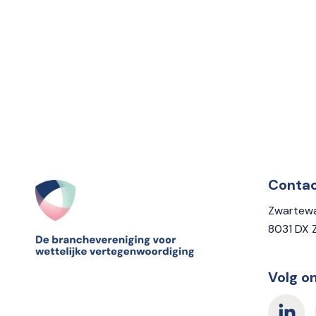
Conta
Zwartewa
8031 DX 
Volg o