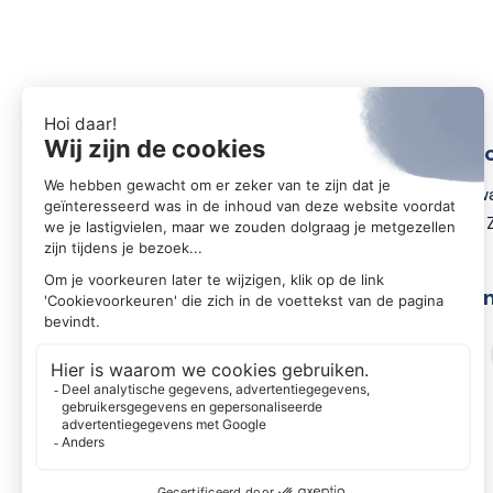
Conta
Zwartewa
8031 DX 
Volg o