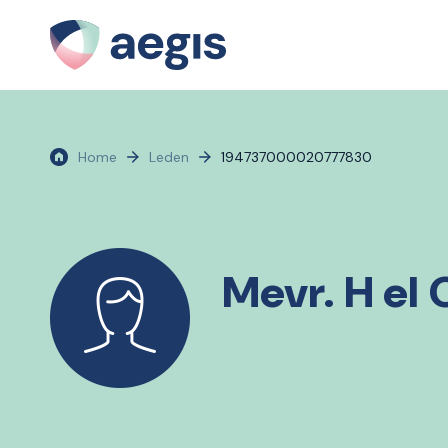
Home
Leden
194737000020777830
Mevr. H el 