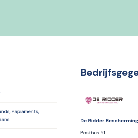
Bedrijfsgeg
r
ands, Papiaments,
aans
De Ridder Beschermin
Postbus 51