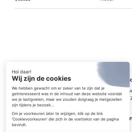
Conta
Zwartewa
8031 DX 
Volg o