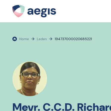
Home
Leden
194737000020685221
Mevr. C.C.D. Richa