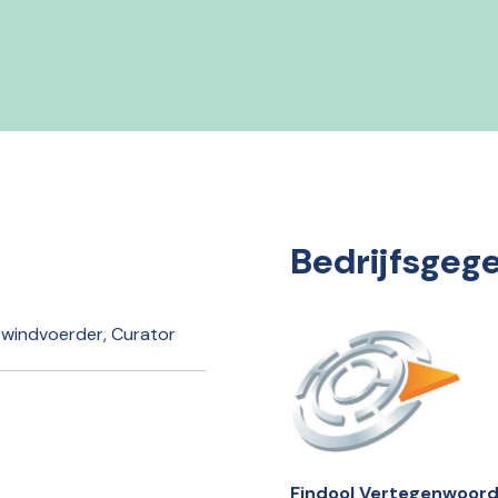
Bedrijfsgeg
ewindvoerder, Curator
Findool Vertegenwoord