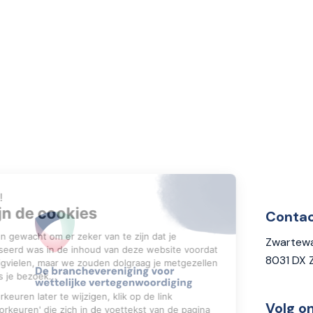
Conta
Zwartewa
8031 DX 
Volg o