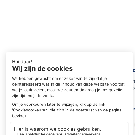
Conta
Zwartewa
8031 DX 
Volg o