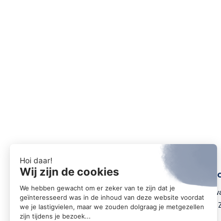
Conta
Zwartewa
8031 DX 