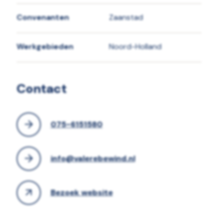
Convenanten
Zaanstad
Werkgebieden
Noord-Holland
Contact
075-6151580
info@valerebewind.nl
Bezoek website