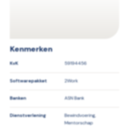
Kenmerken
KvK
59194456
Softwarepakket
2Work
Banken
ASN Bank
Dienstverlening
Bewindvoering,
Mentorschap