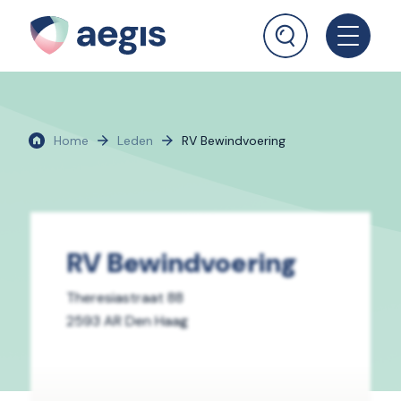
Home
Leden
RV Bewindvoering
RV Bewindvoering
Theresiastraat 88
2593 AR Den Haag