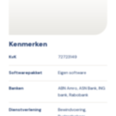
Kenmerken
KvK
72723149
Softwarepakket
Eigen software
Banken
ABN Amro, ASN Bank, ING
bank, Rabobank
Dienstverlening
Bewindvoering,