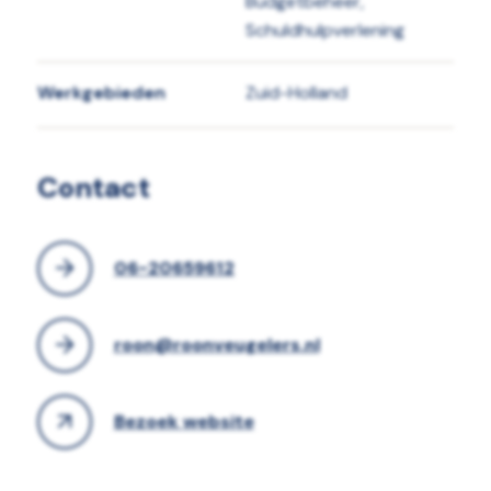
Budgetbeheer,
Schuldhulpverlening
Werkgebieden
Zuid-Holland
Contact
06-20659612
roon@roonveugelers.nl
Bezoek website