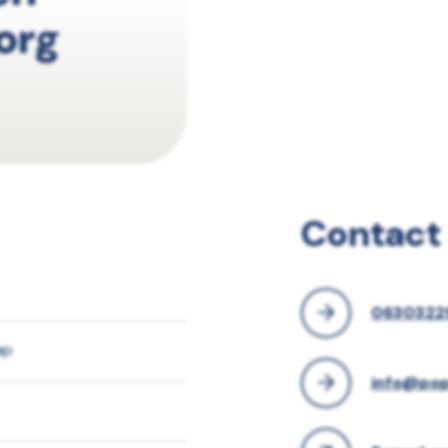
org
Contact
0630322
ap
info@pop