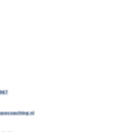
967
pecoaching.nl