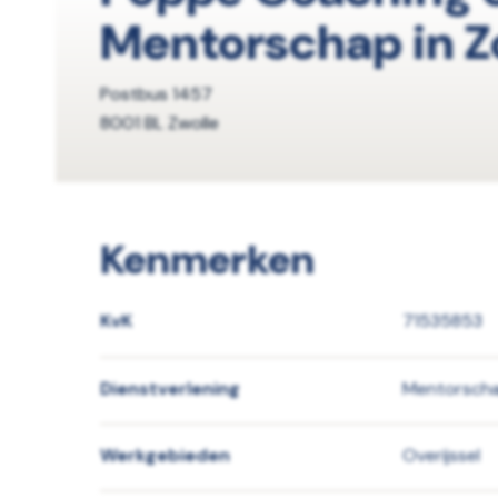
Mentorschap in Z
Postbus 1457
8001 BL Zwolle
Kenmerken
KvK
71535853
Dienstverlening
Mentorsch
Werkgebieden
Overijssel