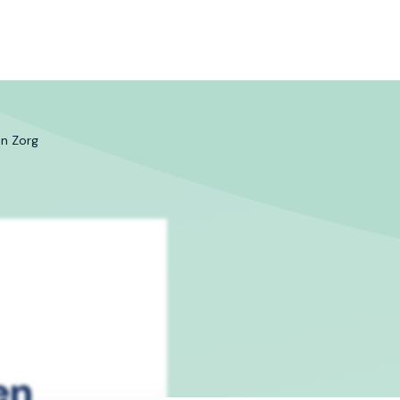
n Zorg
en