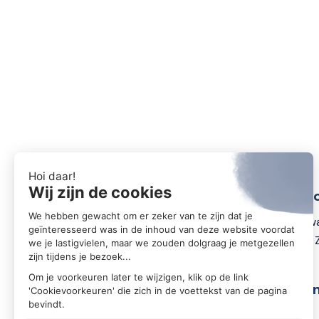
Conta
Zwartewa
8031 DX 
Volg o