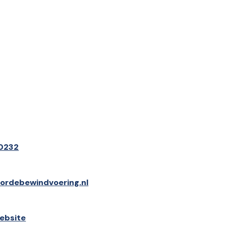
0232
rdebewindvoering.nl
ebsite