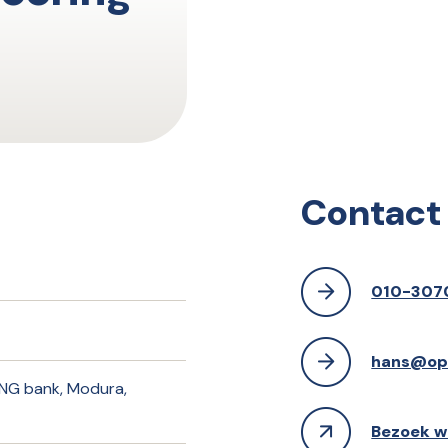
Contact
010-307
hans@opo
ING bank, Modura,
Bezoek w