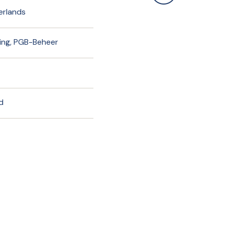
erlands
ing, PGB-Beheer
d