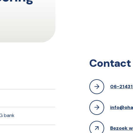
Contact
06-21431
info@oha
NG bank
Bezoek w