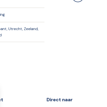
ing
nt, Utrecht, Zeeland,
d
ct
Direct naar