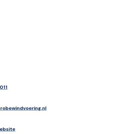
011
robewindvoering.nl
ebsite