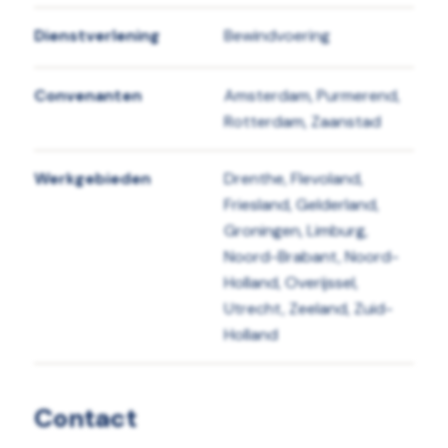
Dienstverlening
Bewindvoering
Convenanten
Amsterdam, Purmerend,
Rotterdam, Zaanstad
Werkgebieden
Drenthe, Flevoland,
Friesland, Gelderland,
Groningen, Limburg,
Noord-Brabant, Noord-
Holland, Overijssel,
Utrecht, Zeeland, Zuid-
Holland
Contact