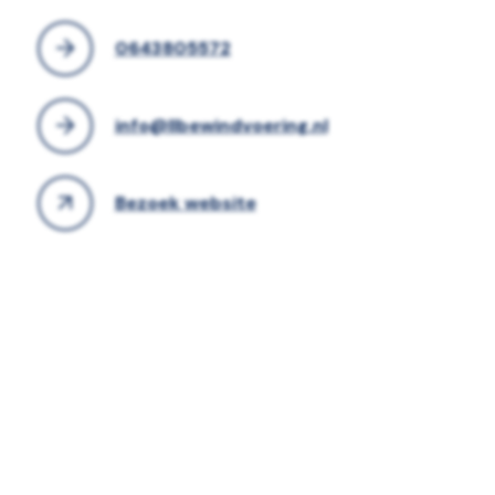
0643805572
info@llbewindvoering.nl
Bezoek website