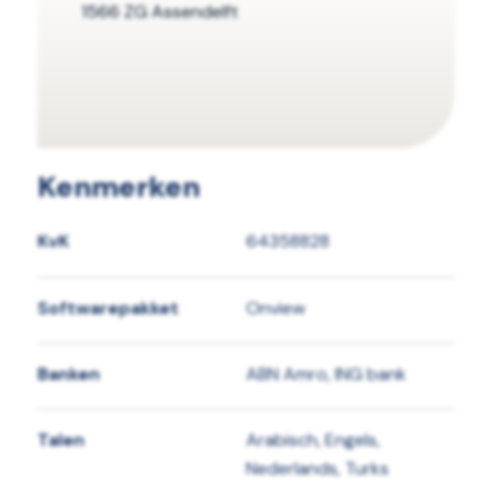
1566 ZG Assendelft
Kenmerken
KvK
64358828
Softwarepakket
Onview
Banken
ABN Amro, ING bank
Talen
Arabisch, Engels,
Nederlands, Turks