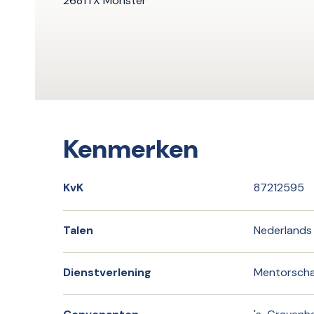
2681TX Monster
Kenmerken
KvK
87212595
Talen
Nederlands
Dienstverlening
Mentorsch