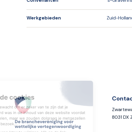
Convenanten
's-Gravenh
Werkgebieden
Zuid-Hollan
Conta
Zwartewa
8031 DX 