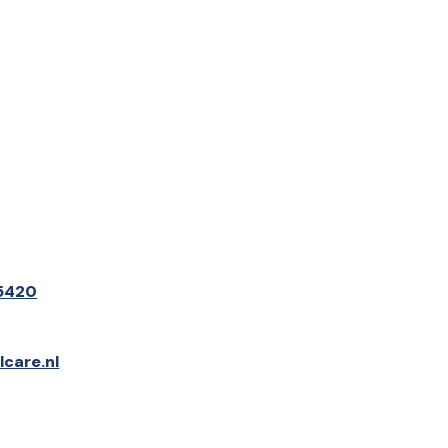
5420
care.nl