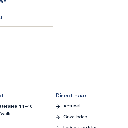
age
d
ct
Direct naar
Actueel
terallee 44-48
Zwolle
Onze leden
Ledenvoordelen