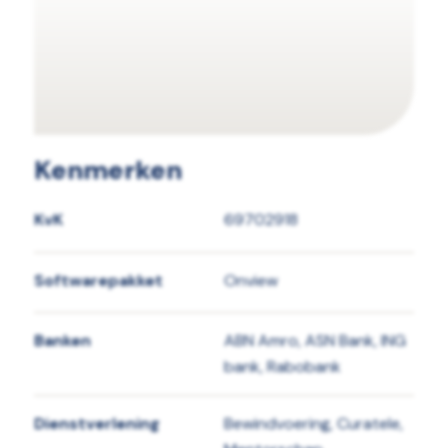
Kenmerken
KvK
69702918
Softwarepakket
Onview
Banken
ABN Amro, ASN Bank, ING
bank, Rabobank
Dienstverlening
Bewindvoering, Curatele,