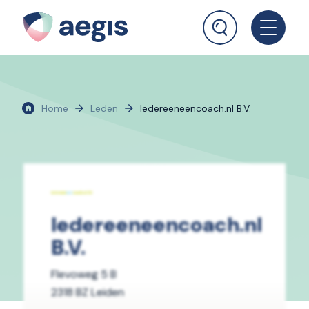
Home
Leden
Iedereeneencoach.nl B.V.
Iedereeneencoach.nl
B.V.
Flevoweg 5 B
2318 BZ Leiden