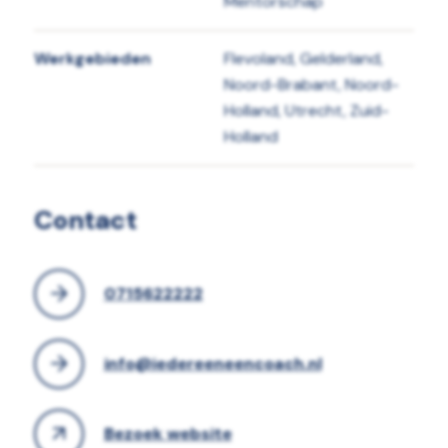
Mentorschap
Werkgebieden
Flevoland, Gelderland,
Noord-Brabant, Noord-
Holland, Utrecht, Zuid-
Holland
Contact
0715622222
info@iedereeneencoach.nl
Bezoek website