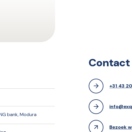
Contact
+31 43 20
info@exq
ING bank, Modura
Bezoek w