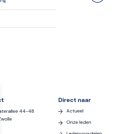
ing
ct
Direct naar
Actueel
terallee 44-48
Zwolle
Onze leden
Ledenvoordelen