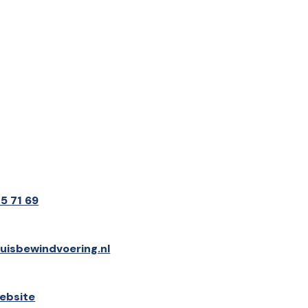
5 71 69
uisbewindvoering.nl
ebsite