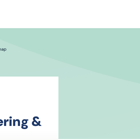
hap
ring &