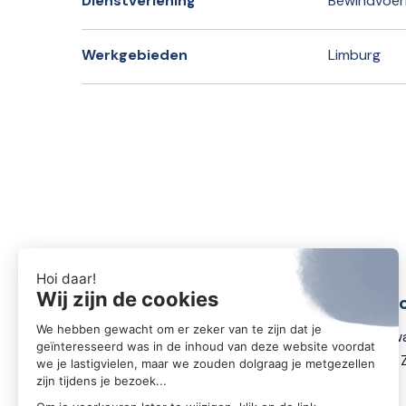
Dienstverlening
Bewindvoer
Werkgebieden
Limburg
Conta
Zwartewa
8031 DX 