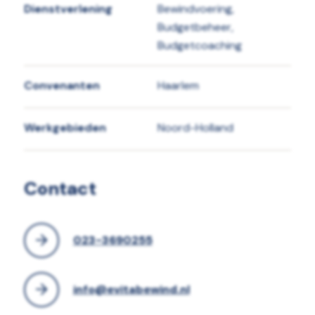
Dienstverlening
Bewindvoering,
Budgetbeheer,
Budgetcoaching
Convenanten
Haarlem
Werkgebieden
Noord-Holland
Contact
023-3690255
info@evitabewind.nl