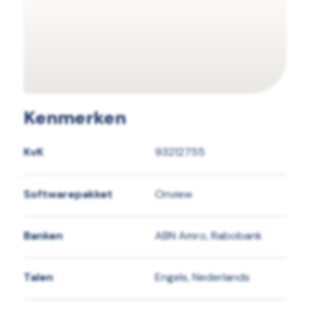
Kenmerken
KvK
93212755
Softwarepakket
Onview
Banken
ABN Amro, Rabobank
Talen
Engels, Nederlands