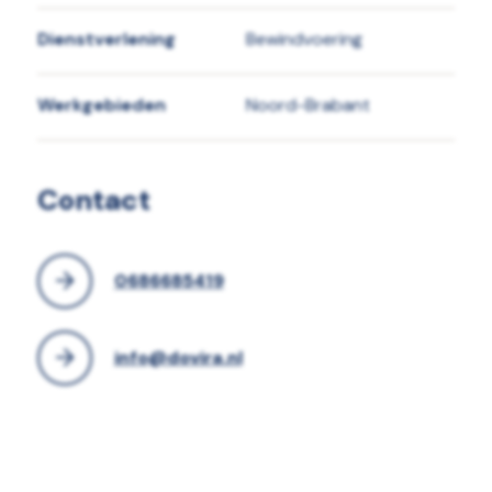
Dienstverlening
Bewindvoering
Werkgebieden
Noord-Brabant
Contact
0686685419
info@dovira.nl