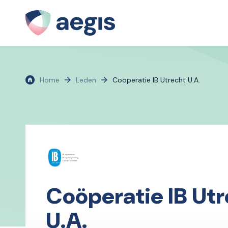
Home
Leden
Coöperatie IB Utrecht U.A.
Coöperatie IB Ut
U.A.