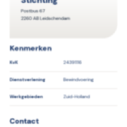
Postbus 67
2260 AB Leidschendam
Kenmerken
KvK
24391116
Dienstverlening
Bewindvoering
Werkgebieden
Zuid-Holland
Contact