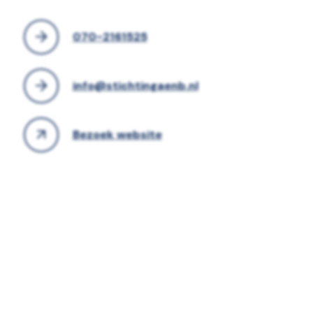
070-2161525
info@stichtingaenb.nl
Bezoek website