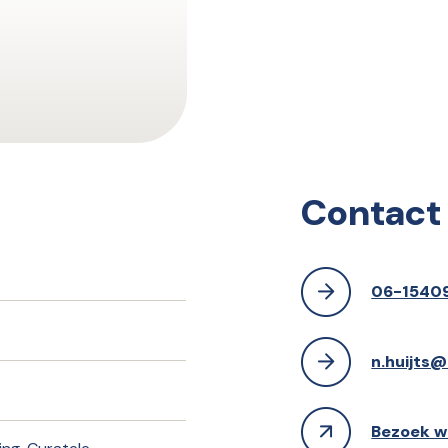
Contact
06-1540
n.huijts
Bezoek w