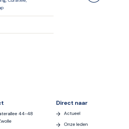
ng, Curatele,
ap
ct
Direct naar
Actueel
terallee 44-48
Zwolle
Onze leden