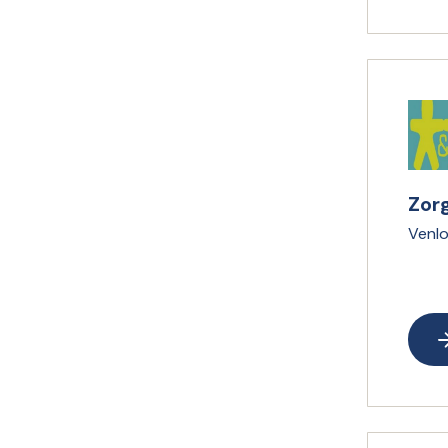
Zor
Venl