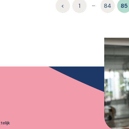
…
<
1
84
85
elijk