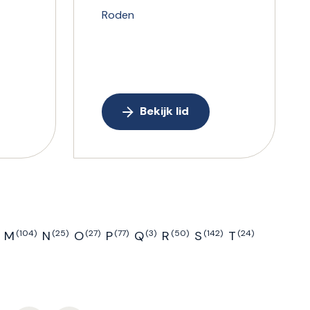
Roden
Bekijk lid
M
(104)
N
(25)
O
(27)
P
(77)
Q
(3)
R
(50)
S
(142)
T
(24)