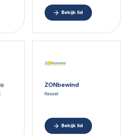
Bekijk lid
es
ZONbewind
g
Kessel
Bekijk lid