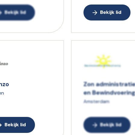
Bekijk lid
Bekijk lid
inzo
Zon administrati
en Bewindvoerin
en
Amsterdam
Bekijk lid
Bekijk lid