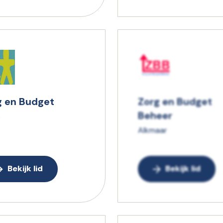
g en Budget
Zorg en Budget
Beheer
o
Alkmaar
Bekijk lid
Bekijk lid