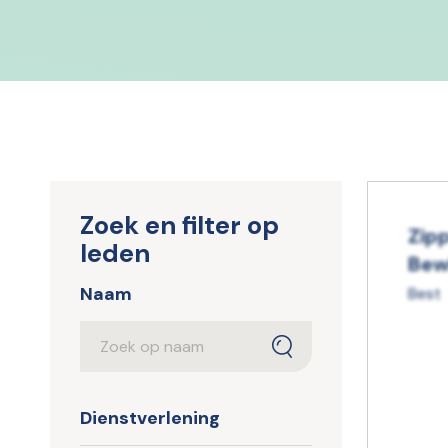
Zoek en filter op
Zipp
leden
Bew
Naam
Best
Naam
Naam
Dienstverlening