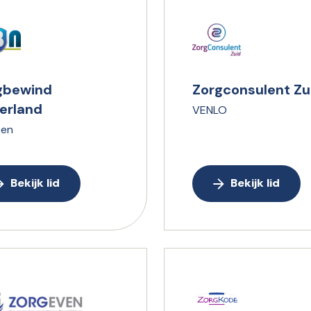
gbewind
Zorgconsulent Zu
erland
VENLO
en
Bekijk lid
Bekijk lid