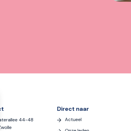
ct
Direct naar
Actueel
terallee 44-48
Zwolle
Onze leden