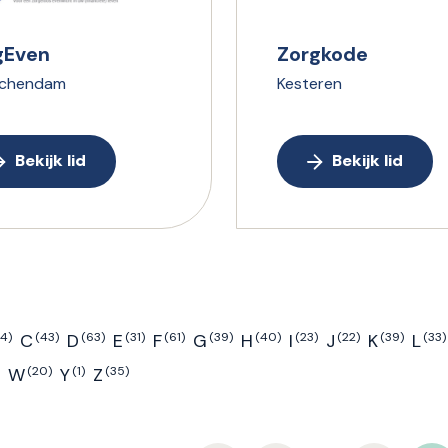
gEven
Zorgkode
schendam
Kesteren
Bekijk lid
Bekijk lid
94)
C
(43)
D
(63)
E
(31)
F
(61)
G
(39)
H
(40)
I
(23)
J
(22)
K
(39)
L
(33)
)
W
(20)
Y
(1)
Z
(35)