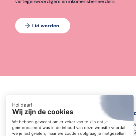
vertegenwoordigers en inkomensbeheerders.
Lid worden
Conta
Zwartewa
8031 DX 