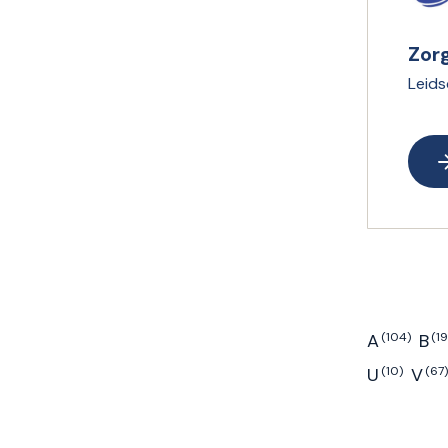
Zor
Leid
A
(104)
B
(1
A-Z
U
(10)
V
(67